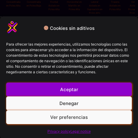
Concentrada
Concentrada
Frontal
Horizontal en
Lateral
Trasera
Vertic
en Polea Alta
en Polea Baja
Aislada en
Martillo en
Aislada en
Aislada en
Aislada
Polea Alta
Polea Alta
Supinación en
Polea Alta
Pronació
Polea Alta
Polea A
Política de privacidad
Cookies sin aditivos
Términos y condiciones
Política de cookies
Para ofrecer las mejores experiencias, utilizamos tecnologías como las
cookies para almacenar y/o acceder a la información del dispositivo. El
Aviso Legal
consentimiento de estas tecnologías nos permitirá procesar datos como
el comportamiento de navegación o las identificaciones únicas en este
sitio. No consentir o retirar el consentimiento, puede afectar
FitCron (2026)
negativamente a ciertas características y funciones.
© All rights reserved
Aceptar
Contacto
Denegar
Ver preferencias
RRSS
Privacy policy
Legal notice