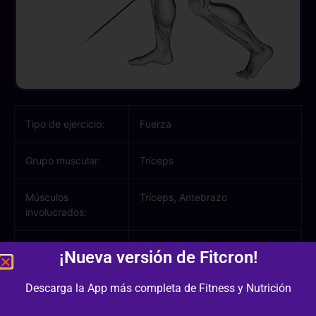
Tipo de ejercicio:
Fuerza
Grupo muscular:
Tríceps
Músculos
Tríceps, Antebrazo
involucrados:
Equipamiento /
Polea
¡Nueva versión de Fitcron!
Material:
Descarga la App más completa de Fitness y Nutrición
Dificultad:
2/3