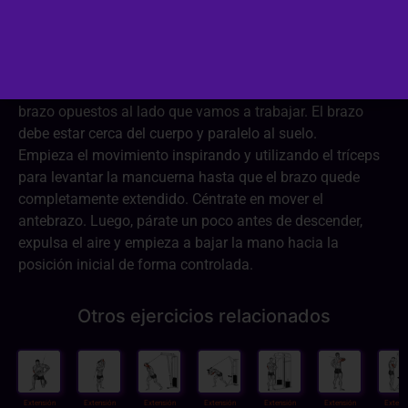
De pie de cara a la polea, coge la barra con una mano en
supinación (palma hacia arriba). Inclina el cuerpo hacia
delante. Podemos apoyar sobre un banco la rodilla y el
brazo opuestos al lado que vamos a trabajar. El brazo
debe estar cerca del cuerpo y paralelo al suelo.
Empieza el movimiento inspirando y utilizando el tríceps
para levantar la mancuerna hasta que el brazo quede
completamente extendido. Céntrate en mover el
antebrazo. Luego, párate un poco antes de descender,
expulsa el aire y empieza a bajar la mano hacia la
posición inicial de forma controlada.
Otros ejercicios relacionados
Extensión
Extensión
Extensión
Extensión
Extensión
Extensión
Extens