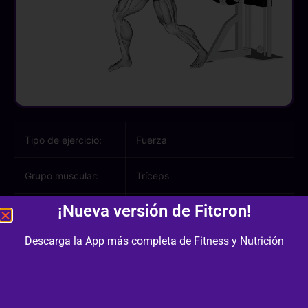
Tipo de ejercicio:
Fuerza
Grupo muscular:
Tríceps
¡Nueva versión de Fitcron!
Músculos
Tríceps, Antebrazo
involucrados:
Descarga la App más completa de Fitness y Nutrición
Equipamiento /
Polea
Material: