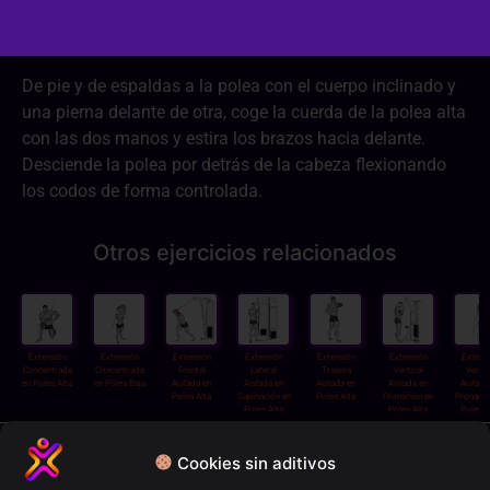
Dificultad:
2/3
De pie y de espaldas a la polea con el cuerpo inclinado y
una pierna delante de otra, coge la cuerda de la polea alta
con las dos manos y estira los brazos hacia delante.
Desciende la polea por detrás de la cabeza flexionando
los codos de forma controlada.
Otros ejercicios relacionados
Extensión
Extensión
Extensión
Extensión
Extensión
Extensión
Extens
Concentrada
Concentrada
Frontal
Lateral
Trasera
Vertical
Vertic
en Polea Alta
en Polea Baja
Aislada en
Aislada en
Aislada en
Aislada en
Aislada
Polea Alta
Supinación en
Polea Alta
Pronación en
Pronació
Polea Alta
Polea Alta
Polea B
Política de privacidad
Cookies sin aditivos
Términos y condiciones