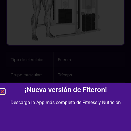
Tipo de ejercicio:
Fuerza
Grupo muscular:
Tríceps
¡Nueva versión de Fitcron!
Músculos
Tríceps, Antebrazo
involucrados:
Descarga la App más completa de Fitness y Nutrición
Equipamiento /
Polea
Material: