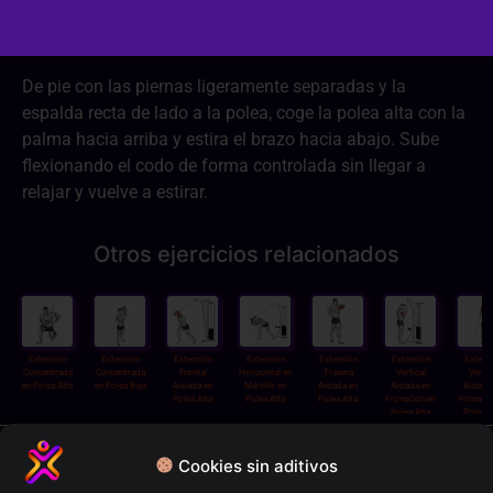
Dificultad:
2/3
De pie con las piernas ligeramente separadas y la
espalda recta de lado a la polea, coge la polea alta con la
palma hacia arriba y estira el brazo hacia abajo. Sube
flexionando el codo de forma controlada sin llegar a
relajar y vuelve a estirar.
Otros ejercicios relacionados
Extensión
Extensión
Extensión
Extensión
Extensión
Extensión
Extens
Concentrada
Concentrada
Frontal
Horizontal en
Trasera
Vertical
Vertic
en Polea Alta
en Polea Baja
Aislada en
Martillo en
Aislada en
Aislada en
Aislada
Polea Alta
Polea Alta
Polea Alta
Pronación en
Pronació
Polea Alta
Polea B
Política de privacidad
Cookies sin aditivos
Términos y condiciones