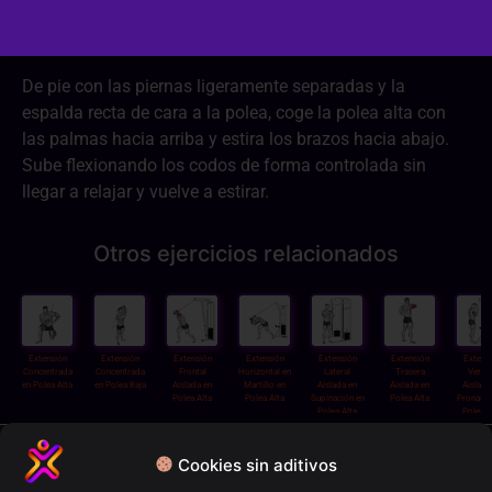
Dificultad:
2/3
De pie con las piernas ligeramente separadas y la
espalda recta de cara a la polea, coge la polea alta con
las palmas hacia arriba y estira los brazos hacia abajo.
Sube flexionando los codos de forma controlada sin
llegar a relajar y vuelve a estirar.
Otros ejercicios relacionados
Extensión
Extensión
Extensión
Extensión
Extensión
Extensión
Extens
Concentrada
Concentrada
Frontal
Horizontal en
Lateral
Trasera
Vertic
en Polea Alta
en Polea Baja
Aislada en
Martillo en
Aislada en
Aislada en
Aislada
Polea Alta
Polea Alta
Supinación en
Polea Alta
Pronació
Polea Alta
Polea A
Política de privacidad
Cookies sin aditivos
Términos y condiciones