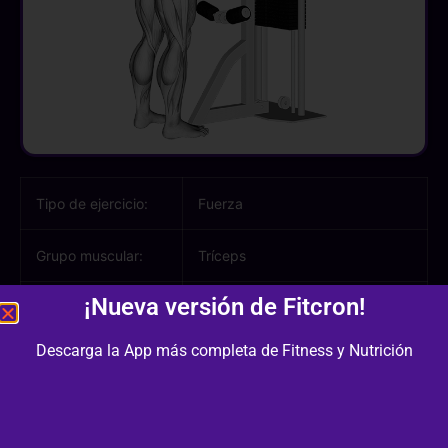
Tipo de ejercicio:
Fuerza
Grupo muscular:
Tríceps
¡Nueva versión de Fitcron!
Músculos
Tríceps, Antebrazo
involucrados:
Descarga la App más completa de Fitness y Nutrición
Equipamiento /
Polea
Material: