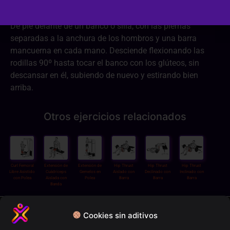
De pie delante de un banco o silla, con las piernas
separadas a la anchura de los hombros y una barra
mancuerna en cada mano. Desciende flexionando las
rodillas 90º hasta tocar el banco con los glúteos, sin
descansar en él, subiendo de nuevo y estirando bien
arriba.
Otros ejercicios relacionados
Curl Femoral
Extensión de
Extensión de
Hip Thrust
Hip Thrust
Hip Thrust
Libre Asistido
Cuádriceps
Gemelos en
Aislado con
Declinado con
Inclinado con
con Polea
Aislada con
Polea
Barra
Barra
Barra
Banda
Política de privacidad
Cookies sin aditivos
Términos y condiciones