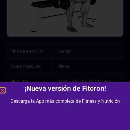
Tipo de ejercicio:
Fuerza
Grupo muscular:
Pierna
Músculos
Glúteo, Aductor, Cuádriceps,
¡Nueva versión de Fitcron!
involucrados:
Gemelo
Descarga la App más completa de Fitness y Nutrición
Equipamiento /
Banco Plano, Mancuernas
Material:
Dificultad:
2/3