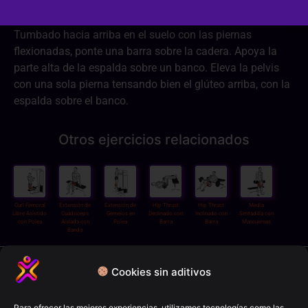
Tumbado hacia arriba en el suelo con las piernas
flexionadas, ponte una barra sobre la cadera. Apoya la
parte alta de la espalda sobre un banco. Eleva la pelvis
con una sola pierna tensando bien el glúteo arriba, con la
espalda sobre el banco.
Otros ejercicios relacionados
Curl Femoral
Extensión de
Extensión de
Hip Thrust
Hip Thrust
Media
Libre Asistido
Cuádriceps
Gemelos en
Declinado con
Inclinado con
Sentadilla con
con Polea
Aislada con
Polea
Barra
Barra
Mancuernas
Banda
Política de privacidad
Cookies sin aditivos
Términos y condiciones
Para ofrecer las mejores experiencias, utilizamos tecnologías como las