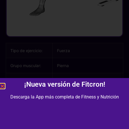
Tipo de ejercicio:
Fuerza
Grupo muscular:
Pierna
Músculos
Glúteo, Aductor, Cuádriceps,
¡Nueva versión de Fitcron!
involucrados:
Gemelo
Descarga la App más completa de Fitness y Nutrición
Equipamiento /
Banco Plano, Barra Larga
Material:
Dificultad:
2/3