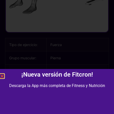
Tipo de ejercicio:
Fuerza
Grupo muscular:
Pierna
Músculos
Glúteo, Aductor, Cuádriceps,
¡Nueva versión de Fitcron!
involucrados:
Gemelo
Descarga la App más completa de Fitness y Nutrición
Equipamiento /
Banco Plano, Barra Larga
Material:
Dificultad:
2/3