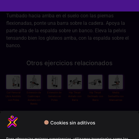
Tumbado hacia arriba en el suelo con las piernas
flexionadas, ponte una barra sobre la cadera. Apoya la
parte alta de la espalda sobre un banco. Eleva la pelvis
tensando bien los glúteos arriba, con la espalda sobre el
banco.
Otros ejercicios relacionados
Curl Femoral
Extensión de
Extensión de
Hip Thrust
Hip Thrust
Media
Libre Asistido
Cuádriceps
Gemelos en
Aislado con
Declinado con
Sentadilla con
con Polea
Aislada con
Polea
Barra
Barra
Mancuernas
Banda
Política de privacidad
Cookies sin aditivos
Términos y condiciones
Para ofrecer las mejores experiencias, utilizamos tecnologías como las