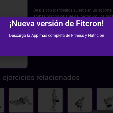
De pie con los tobillos sujetos en un sopor
ambas manos delante del pecho, col los braz
¡Nueva versión de Fitcron!
piernas 90º dejando caer el cuerpo suavemen
espalda erguida. Sube de nuevo estirando bie
Descarga la App más completa de Fitness y Nutrición
 ejercicios relacionados