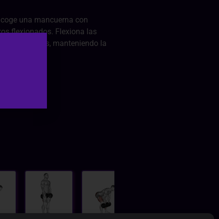
te, coge una mancuerna con
os flexionados. Flexiona las
te hacia atrás, manteniendo la
n arriba.