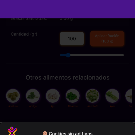
Grasas Totales:
0.10 g
Grasas Saturadas:
0.00 g
Cantidad (gr):
Aplicar Ración
(100 g)
Otros alimentos relacionados
Aceituna
Acelga
Ajo
Albahaca
Alcachofa
Apio
Bamb
Política de privacidad
Cookies sin aditivos