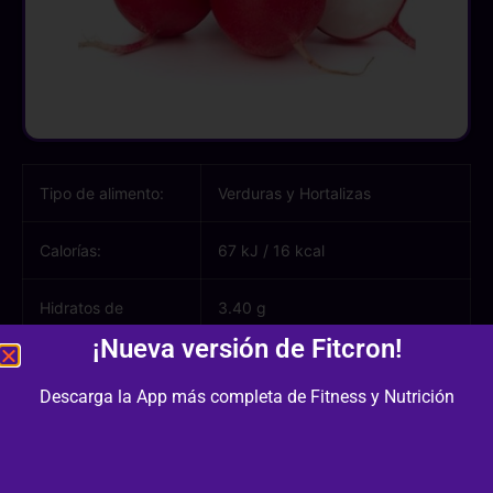
Tipo de alimento:
Verduras y Hortalizas
Calorías:
67 kJ
/
16 kcal
Hidratos de
3.40 g
carbono:
¡Nueva versión de Fitcron!
Azúcares:
1.90 g
Descarga la App más completa de Fitness y Nutrición
Proteínas:
0.70 g