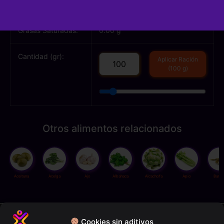
Grasas Totales:
0.10 g
Grasas Saturadas:
0.00 g
Cantidad (gr):
Aplicar Ración
(100 g)
Otros alimentos relacionados
Aceituna
Acelga
Ajo
Albahaca
Alcachofa
Apio
Bamb
Política de privacidad
Cookies sin aditivos