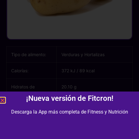
Tipo de alimento:
Verduras y Hortalizas
Calorías:
372 kJ
/
89 kcal
Hidratos de
20.10 g
carbono:
¡Nueva versión de Fitcron!
Azúcares:
0.90 g
Descarga la App más completa de Fitness y Nutrición
Proteínas:
1.90 g