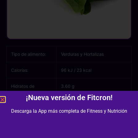
Tipo de alimento:
Verduras y Hortalizas
Calorías:
96 kJ
/
23 kcal
Hidratos de
3.60 g
carbono:
¡Nueva versión de Fitcron!
Azúcares:
0.40 g
Descarga la App más completa de Fitness y Nutrición
Proteínas:
2.90 g