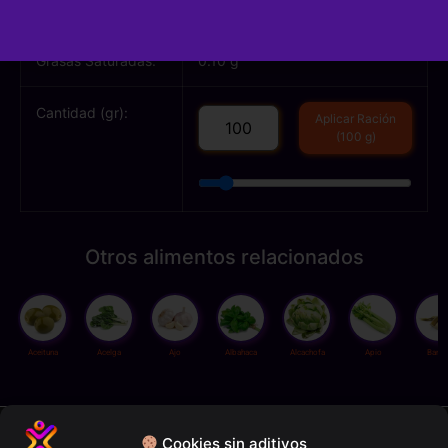
Grasas Totales:
0.40 g
Grasas Saturadas:
0.10 g
Cantidad (gr):
Aplicar Ración
(100 g)
Otros alimentos relacionados
Aceituna
Acelga
Ajo
Albahaca
Alcachofa
Apio
Bamb
Política de privacidad
Cookies sin aditivos