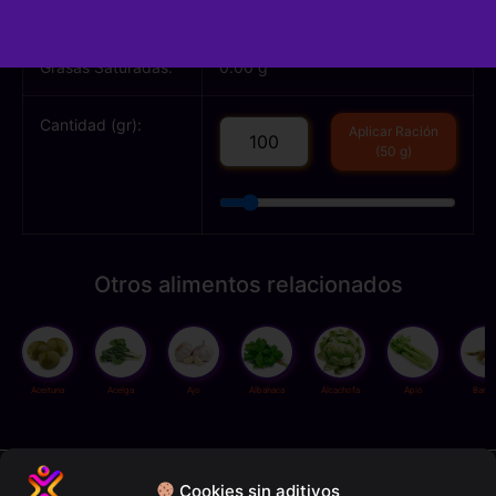
Grasas Totales:
0.40 g
Grasas Saturadas:
0.00 g
Cantidad (gr):
Aplicar Ración
(50 g)
Otros alimentos relacionados
Aceituna
Acelga
Ajo
Albahaca
Alcachofa
Apio
Bamb
Política de privacidad
Cookies sin aditivos