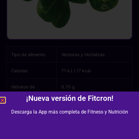
Tipo de alimento:
Verduras y Hortalizas
Calorías:
71 kJ
/
17 kcal
Hidratos de
0.70 g
carbono:
¡Nueva versión de Fitcron!
Azúcares:
0.70 g
Descarga la App más completa de Fitness y Nutrición
Proteínas:
1.80 g