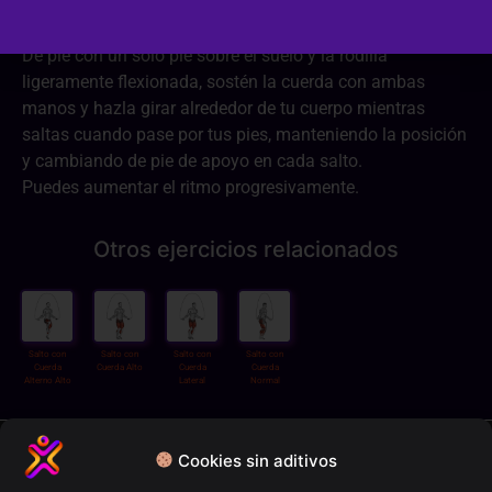
De pie con un solo pie sobre el suelo y la rodilla
ligeramente flexionada, sostén la cuerda con ambas
manos y hazla girar alrededor de tu cuerpo mientras
saltas cuando pase por tus pies, manteniendo la posición
y cambiando de pie de apoyo en cada salto.
Puedes aumentar el ritmo progresivamente.
Otros ejercicios relacionados
Salto con
Salto con
Salto con
Salto con
Cuerda
Cuerda Alto
Cuerda
Cuerda
Alterno Alto
Lateral
Normal
Política de privacidad
Cookies sin aditivos
Términos y condiciones