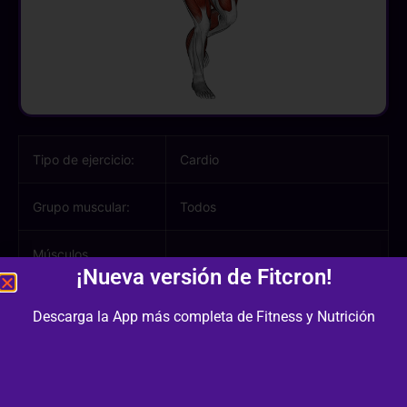
Tipo de ejercicio:
Cardio
Grupo muscular:
Todos
Músculos
¡Nueva versión de Fitcron!
involucrados:
Descarga la App más completa de Fitness y Nutrición
Equipamiento /
Otro
Material:
Dificultad:
2/3