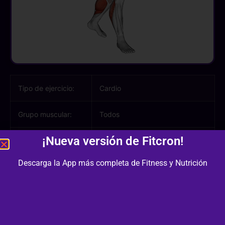
Tipo de ejercicio:
Cardio
Grupo muscular:
Todos
¡Nueva versión de Fitcron!
Músculos
involucrados:
Descarga la App más completa de Fitness y Nutrición
Equipamiento /
Mancuernas
Material:
Dificultad:
2/3