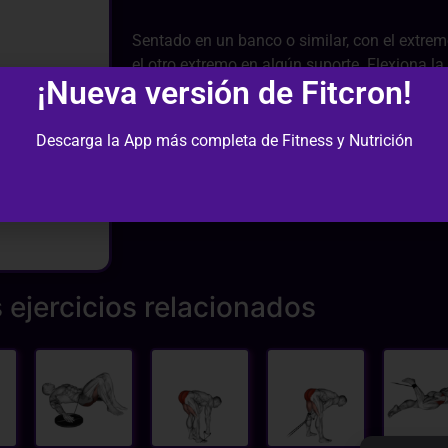
Sentado en un banco o similar, con el extrem
el otro extremo en algún suporte. Flexiona la 
¡Nueva versión de Fitcron!
hacia fuera, teniendo en cuenta que la banda 
la pierna.
Descarga la App más completa de Fitness y Nutrición
 ejercicios relacionados