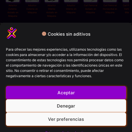
Aductor
Aductor
Aductor
Aductor
Curl Femoral
Curl Femoral
Curl Fem
Externo
Externo en
Interno
Interno en
Aislado en
Horizontal en
Vertical
Aislado en
Máquina
Aislado en
Máquina
Máquina
Máquina
Máqui
Máquina
Máquina
Política de privacidad
Cookies sin aditivos
Términos y condiciones
Política de cookies
Para ofrecer las mejores experiencias, utilizamos tecnologías como las
cookies para almacenar y/o acceder a la información del dispositivo. El
Aviso Legal
consentimiento de estas tecnologías nos permitirá procesar datos como
el comportamiento de navegación o las identificaciones únicas en este
sitio. No consentir o retirar el consentimiento, puede afectar
FitCron (2026)
negativamente a ciertas características y funciones.
© All rights reserved
Aceptar
Contacto
Denegar
Ver preferencias
RRSS