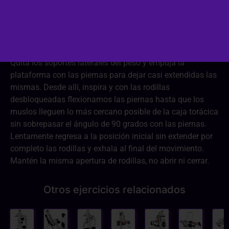
Colócate con la espalda bien apoyada en el respaldo de
la máquina inclinada a 45 grados y los pies sobre la
plataforma, a la anchura de los hombros.
Quita los soportes laterales del peso y empuja la
plataforma con las piernas para dejar casi extendidas las
mismas. Desde allí, inspira y con las rodillas
desbloqueadas flexionamos las piernas hasta que los
muslos lleguen lo más cercano posible de la caja torácica
sin sobrepasar el ángulo de 90 grados con las piernas.
Lentamente regresa a la posición inicial sin extender por
completo las rodillas y exhala al final del movimiento.
Mantén la misma apertura de rodillas, no abrir ni cerrar.
Otros ejercicios relacionados