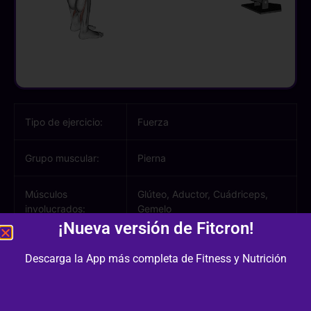
Tipo de ejercicio:
Fuerza
Grupo muscular:
Pierna
Músculos
Glúteo, Aductor, Cuádriceps,
involucrados:
Gemelo
¡Nueva versión de Fitcron!
Equipamiento /
Máquina
Descarga la App más completa de Fitness y Nutrición
Material:
Dificultad:
2/3