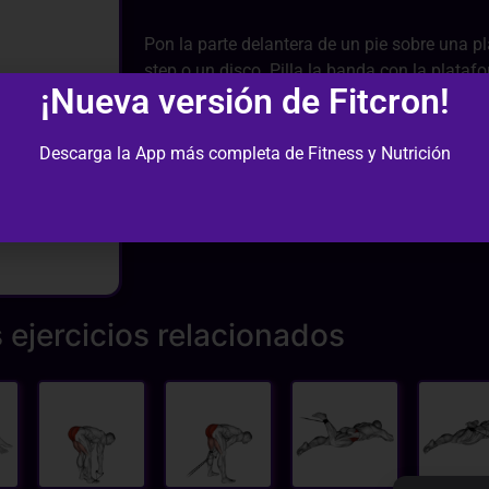
Pon la parte delantera de un pie sobre una 
step o un disco. Pilla la banda con la plata
¡Nueva versión de Fitcron!
lado del pie apoyado. La otra pierna ponla h
puntillas estirando bien el gemelo y descien
la serie.
Descarga la App más completa de Fitness y Nutrición
 ejercicios relacionados