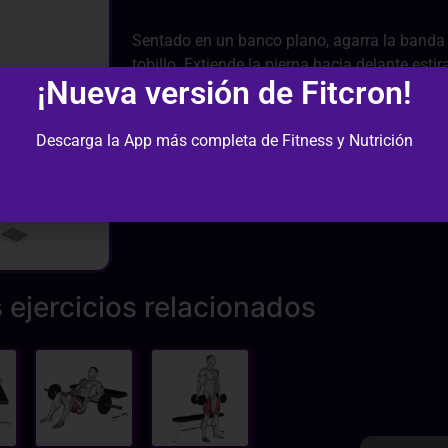
Sentado en un banco plano, agarra la banda 
tobillo. Extiende la pierna hacia delante est
¡Nueva versión de Fitcron!
Desciende sin relajar.
Descarga la App más completa de Fitness y Nutrición
 ejercicios relacionados