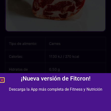
Tipo de alimento:
Carnes
Calorías:
1130 kJ
/
270 kcal
Hidratos de
0.50 g
carbono:
¡Nueva versión de Fitcron!
Azúcares:
0.50 g
Descarga la App más completa de Fitness y Nutrición
Proteínas:
31.00 g