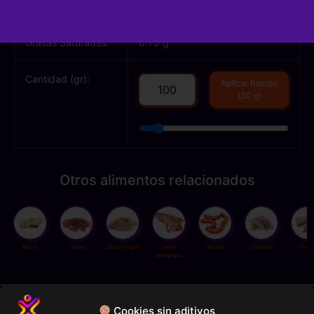
Grasas Totales:
16.00 g
Grasas Saturadas:
6.70 g
Cantidad (gr):
Aplicar Ración
(30 g)
Otros alimentos relacionados
Bacon
Cecina
Cerdo magro
Cerdo
Chorizo
Codorniz
Conej
semigraso
Política de privacidad
Cookies sin aditivos