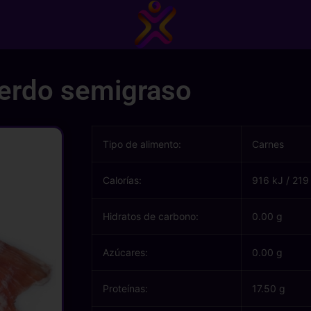
erdo semigraso
Tipo de alimento:
Carnes
Calorías:
916 kJ
/
219
Hidratos de carbono:
0.00 g
Azúcares:
0.00 g
Proteínas:
17.50 g