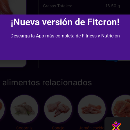
Grasas Totales:
16.50 g
¡Nueva versión de Fitcron!
Grasas Saturadas:
6.99 g
Descarga la App más completa de Fitness y Nutrición
Cantidad (gr):
 alimentos relacionados
Codorniz
Conejo
Jamón cocido
Jamón Se