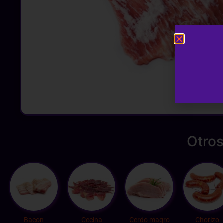
Otros
Bacon
Cecina
Cerdo magro
Chorizo