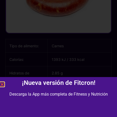
Tipo de alimento:
Carnes
Calorías:
1393 kJ
/
333 kcal
Hidratos de
2.85 g
carbono:
¡Nueva versión de Fitcron!
Azúcares:
0.00 g
Descarga la App más completa de Fitness y Nutrición
Proteínas:
13.72 g