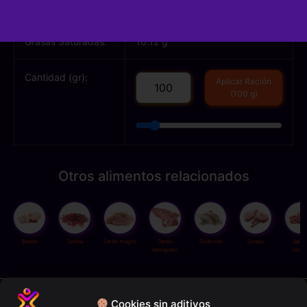
Grasas Totales:
29.18 g
Grasas Saturadas:
10.12 g
Cantidad (gr):
Aplicar Ración
(100 g)
Otros alimentos relacionados
Bacon
Cecina
Cerdo magro
Cerdo
Codorniz
Conejo
Jamó
semigraso
cocid
Política de privacidad
Cookies sin aditivos