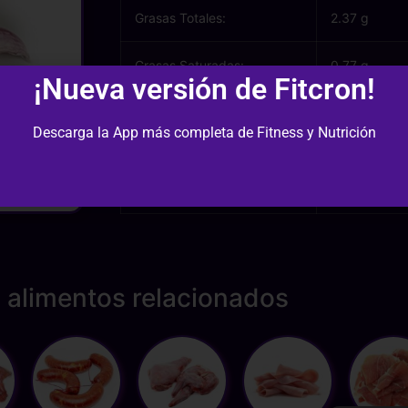
Grasas Totales:
2.37 g
Grasas Saturadas:
0.77 g
¡Nueva versión de Fitcron!
Cantidad (gr):
Descarga la App más completa de Fitness y Nutrición
 alimentos relacionados