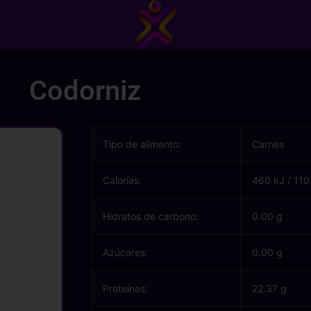
Codorniz
Tipo de alimento:
Carnes
Calorías:
460 kJ
/
110
Hidratos de carbono:
0.00 g
Azúcares:
0.00 g
Proteínas:
22.37 g