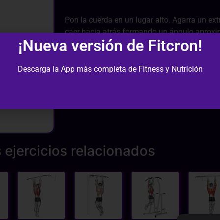
Pon la cuerda en un lugar alto. Agarra un e
caer hacia atrás formando un ángulo aproxi
¡Nueva versión de Fitcron!
los brazos estirados, realiza la flexión de l
las bandas, manteniendo los codos pegados
Descarga la App más completa de Fitness y Nutrición
 ejercicios relacionados