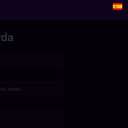
rda
ecio, Bíceps