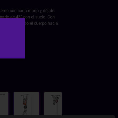
xtremo con cada mano y déjate
mado de 45° con el suelo. Con
os codos elevando el cuerpo hacia
.