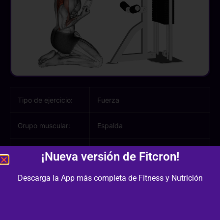
Tipo de ejercicio:
Fuerza
Grupo muscular:
Espalda
Músculos
Dorsal, Trapecio, Bíceps
¡Nueva versión de Fitcron!
involucrados:
Descarga la App más completa de Fitness y Nutrición
Equipamiento /
Banco Plano, Polea
Material: