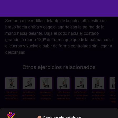
Dificultad:
2/3
Sentado o de rodillas delante de la polea alta, estira un
brazo hacia arriba y coge el agarre con la palma de la
mano hacia delante. Baja el codo hacia el costado
girando la mano 180º de forma que quede la palma hacia
el cuerpo y vuelve a subir de forma controlada sin llegar a
descansar.
Otros ejercicios relacionados
Jalón Abierto
Jalón Abierto
Jalón Abierto
Jalón Aislado
Jalón Cerrado
Jalón Cerrado
Jalón Ce
en Pronación
en Supinación
Neutro en
Prono-Neutro
con Cuerda en
en Pronación
Neutro 
en Polea Alta
en Polea Alta
Polea Alta
en Polea Alta
Polea Alta
en Polea Alta
Inclinaci
Polea A
Política de privacidad
Cookies sin aditivos