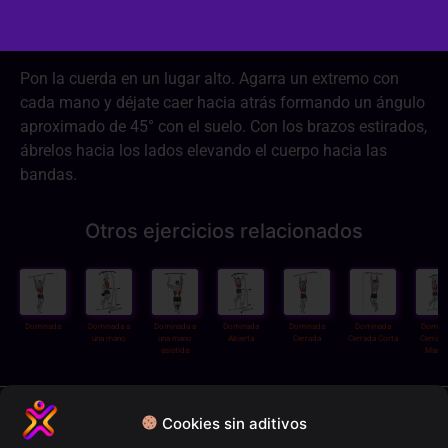
Dificultad:
2/3
Pon la cuerda en un lugar alto. Agarra un extremo con
cada mano y déjate caer hacia atrás formando un ángulo
aproximado de 45° con el suelo. Con los brazos estirados,
ábrelos hacia los lados elevando el cuerpo hacia las
bandas.
Otros ejercicios relacionados
Dominada
Dominada a
Dominada a
Dominada
Dominada
Dominada
Domina
una mano
una mano
Abierta
Cerrada
Cerrada Corta
Cerrada
asistida
Martil
Política de privacidad
Cookies sin aditivos
Términos y condiciones