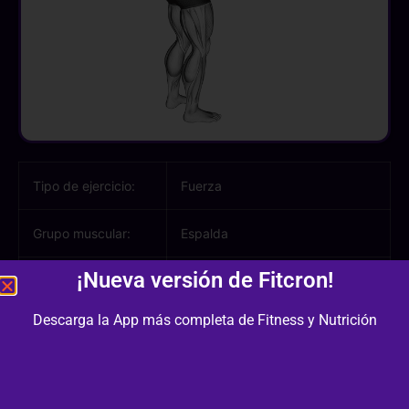
Tipo de ejercicio:
Fuerza
Grupo muscular:
Espalda
¡Nueva versión de Fitcron!
Músculos
Dorsal, Trapecio, Bíceps
involucrados:
Descarga la App más completa de Fitness y Nutrición
Equipamiento /
Otro
Material: