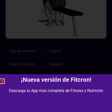
Tipo de ejercicio:
Fuerza
Grupo muscular:
Espalda
Músculos
Dorsal, Trapecio, Bíceps
¡Nueva versión de Fitcron!
involucrados:
Descarga la App más completa de Fitness y Nutrición
Equipamiento /
Banco Plano, Polea
Material: