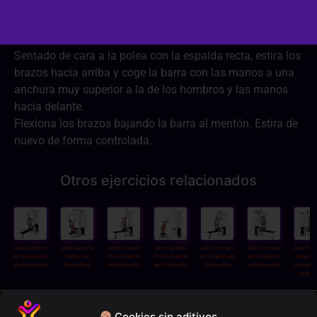
Dificultad:
2/3
Sentado de cara a la polea con la espalda recta, estira los
brazos hacia arriba y coge la barra con las manos a una
anchura muy superior a la de los hombros y las manos
hacia delante.
Flexiona los brazos bajando la barra al mentón. Estira de
nuevo de forma controlada.
Otros ejercicios relacionados
Jalón Abierto
Jalón Abierto
Jalón Aislado
Jalón Aislado
Jalón Cerrado
Jalón Cerrado
Jalón Ce
en Supinación
Neutro en
Prono-Neutro
Prono-Supino
con Cuerda en
en Pronación
Neutro 
en Polea Alta
Polea Alta
en Polea Alta
en Polea Alta
Polea Alta
en Polea Alta
Inclinaci
Polea A
Política de privacidad
Cookies sin aditivos