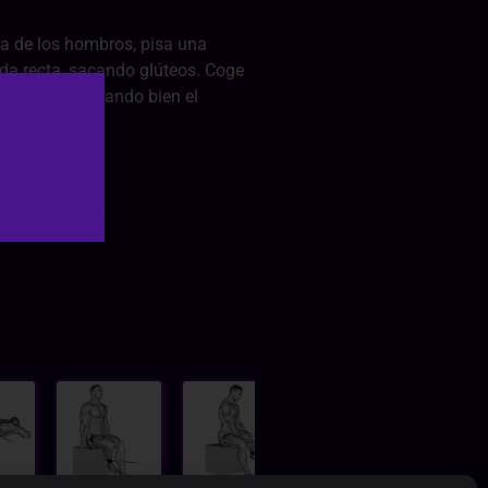
ra de los hombros, pisa una
da recta, sacando glúteos. Coge
erguida, estirando bien el
iba.