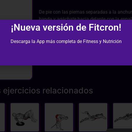
De pie con las piernas separadas a la anchu
banda y agáchate hacia delante con la espal
¡Nueva versión de Fitcron!
los extremos de la banda y ponte en posición 
cuerpo en vertical y apretando los glúteos arr
Descarga la App más completa de Fitness y Nutrición
 ejercicios relacionados