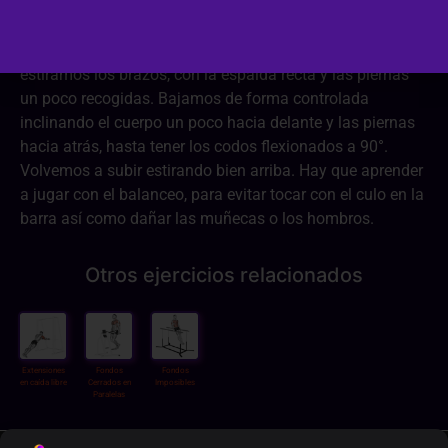
Ponemos las manos en la barra, con el cuerpo delante y
estiramos los brazos, con la espalda recta y las piernas
un poco recogidas. Bajamos de forma controlada
inclinando el cuerpo un poco hacia delante y las piernas
hacia atrás, hasta tener los codos flexionados a 90°.
Volvemos a subir estirando bien arriba. Hay que aprender
a jugar con el balanceo, para evitar tocar con el culo en la
barra así como dañar las muñecas o los hombros.
Otros ejercicios relacionados
Extensiones
Fondos
Fondos
en caída libre
Cerrados en
Imposibles
Paralelas