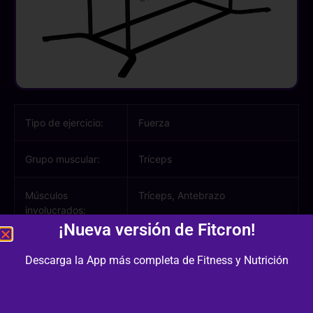
Tipo de ejercicio:
Fuerza
Grupo muscular:
Tríceps
Músculos
Tríceps, Antebrazo
involucrados:
¡Nueva versión de Fitcron!
Equipamiento /
Otro
Descarga la App más completa de Fitness y Nutrición
Material:
Dificultad:
3/3