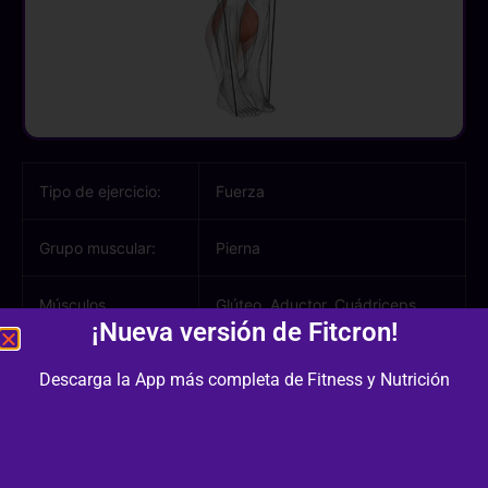
Tipo de ejercicio:
Fuerza
Grupo muscular:
Pierna
Músculos
Glúteo, Aductor, Cuádriceps,
¡Nueva versión de Fitcron!
involucrados:
Gemelo
Descarga la App más completa de Fitness y Nutrición
Equipamiento /
Bandas
Material:
Dificultad:
1/3