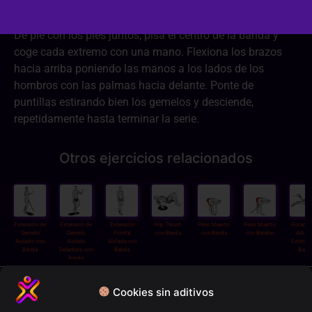
De pie con los pies juntos, pisa el centro de la banda y
coge cada extremo con una mano. Flexiona los brazos
hacia arriba poniendo las manos a los lados de los
hombros con las palmas hacia delante. Ponte de
puntillas estirando bien los gemelos y desciende,
repetidamente hasta terminar la serie.
Otros ejercicios relacionados
Extensión de
Extensión de
Extensión
Hip Thrust
Peso Muerto
Peso Muerto
Rotació
Gemelo
Gemelo
Frontal
con Banda
con Banda
con Bandas
Aduct
Aislado con
Aislado
Aislada con
Externa
Banda
Delantero con
Banda
Band
Banda
Política de privacidad
Cookies sin aditivos
Términos y condiciones