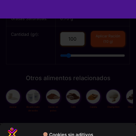
Grasas Totales:
48.00 g
Grasas Saturadas:
6.70 g
Cantidad (gr):
Aplicar Ración
(10 g)
Otros alimentos relacionados
Azúcar
Bicarbonato
Cacao en
Café
Canela
Champiñón
Chocol
de sodio
polvo
Política de privacidad
Cookies sin aditivos