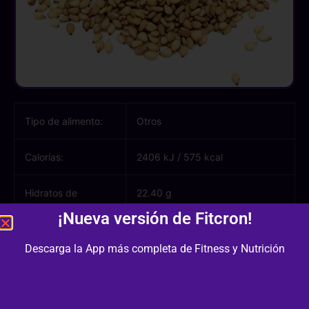
Tipo de alimento:
Otros
Calorías:
2406 kJ
/
575 kcal
Hidratos de
22.40 g
carbono:
¡Nueva versión de Fitcron!
Azúcares:
0.50 g
Descarga la App más completa de Fitness y Nutrición
Proteínas:
17.00 g