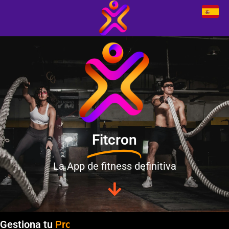
Fitcron
La App de fitness definitiva
Gestiona tu
Progreso