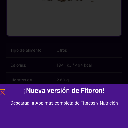
Tipo de alimento:
Otros
Calorías:
1941 kJ
/
464 kcal
Hidratos de
2.60 g
carbono:
¡Nueva versión de Fitcron!
Azúcares:
0.40 g
Descarga la App más completa de Fitness y Nutrición
Proteínas:
22.00 g