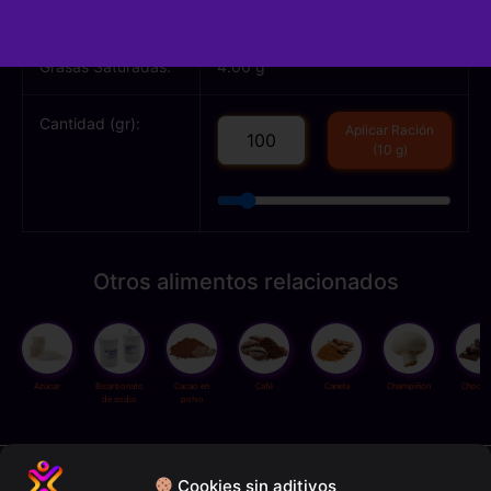
Grasas Totales:
34.00 g
Grasas Saturadas:
4.00 g
Cantidad (gr):
Aplicar Ración
(10 g)
Otros alimentos relacionados
Azúcar
Bicarbonato
Cacao en
Café
Canela
Champiñón
Chocol
de sodio
polvo
Política de privacidad
Cookies sin aditivos