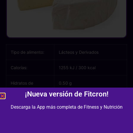
Tipo de alimento:
Lácteos y Derivados
Calorías:
1255 kJ
/
300 kcal
Hidratos de
0.50 g
carbono:
¡Nueva versión de Fitcron!
Azúcares:
0.50 g
Descarga la App más completa de Fitness y Nutrición
Proteínas:
19.80 g