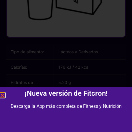
Tipo de alimento:
Lácteos y Derivados
Calorías:
176 kJ
/
42 kcal
Hidratos de
5.20 g
carbono:
¡Nueva versión de Fitcron!
Azúcares:
5.00 g
Descarga la App más completa de Fitness y Nutrición
Proteínas:
3.40 g