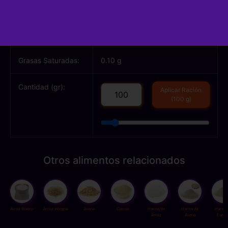
Proteínas:
5.30 g
Grasas Totales:
0.50 g
Grasas Saturadas:
0.10 g
Cantidad (gr):
Aplicar Ración
(100 g)
Otros alimentos relacionados
Arroz Blanco
Arroz Integral
Avena
Cuscús
Harina de
Harina de
Harina
Arroz
Avena
Espel