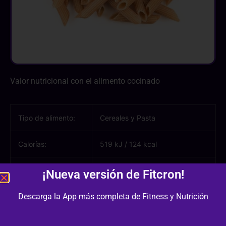
Valor nutricional con el alimento cocinado
Tipo de alimento:
Cereales y Pasta
Calorías:
519 kJ
/
124 kcal
Hidratos de
26.50 g
¡Nueva versión de Fitcron!
carbono:
Descarga la App más completa de Fitness y Nutrición
Azúcares:
0.80 g