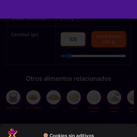
Grasas Totales:
6.50 g
Grasas Saturadas:
0.90 g
Cantidad (gr):
Aplicar Ración
(100 g)
Otros alimentos relacionados
Arroz Blanco
Arroz Integral
Avena
Cuscús
Harina de
Harina de
Harina
Arroz
Avena
Espel
Política de privacidad
Cookies sin aditivos