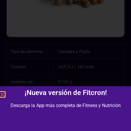
Tipo de alimento:
Cereales y Pasta
Calorías:
1431 kJ
/
342 kcal
Hidratos de
57.00 g
carbono:
¡Nueva versión de Fitcron!
Azúcares:
4.60 g
Descarga la App más completa de Fitness y Nutrición
Proteínas:
20.20 g