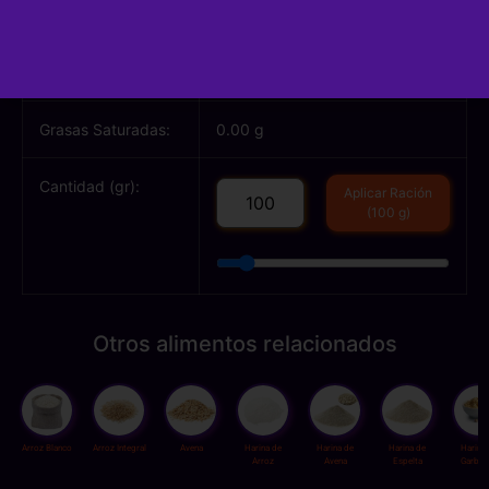
Proteínas:
3.80 g
Grasas Totales:
0.20 g
Grasas Saturadas:
0.00 g
Cantidad (gr):
Aplicar Ración
(100 g)
Otros alimentos relacionados
Arroz Blanco
Arroz Integral
Avena
Harina de
Harina de
Harina de
Harina
Arroz
Avena
Espelta
Garban