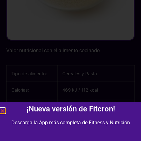
Valor nutricional con el alimento cocinado
Tipo de alimento:
Cereales y Pasta
Calorías:
469 kJ
/
112 kcal
Hidratos de
23.20 g
¡Nueva versión de Fitcron!
carbono:
Descarga la App más completa de Fitness y Nutrición
Azúcares:
0.10 g