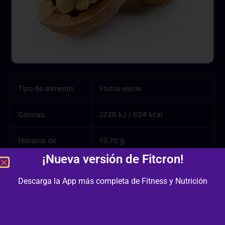
Tipo de alimento:
Frutos secos
Calorías:
2736 kJ
/
654 kcal
Hidratos de
13.70 g
carbono:
¡Nueva versión de Fitcron!
Azúcares:
2.60 g
Descarga la App más completa de Fitness y Nutrición
Proteínas:
15.20 g