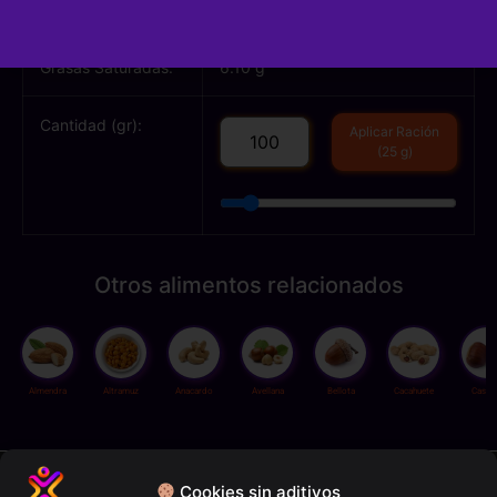
Grasas Totales:
65.20 g
Grasas Saturadas:
6.10 g
Cantidad (gr):
Aplicar Ración
(25 g)
Otros alimentos relacionados
Almendra
Altramuz
Anacardo
Avellana
Bellota
Cacahuete
Casta
Política de privacidad
Cookies sin aditivos