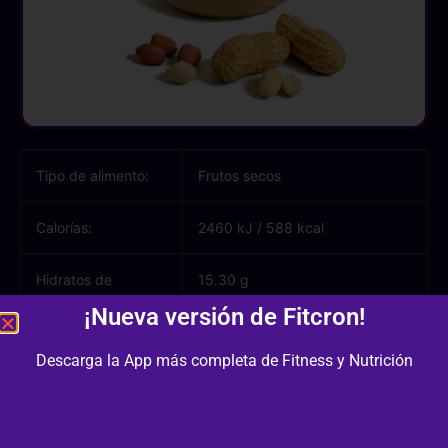
Tipo de alimento:
Frutos secos
Calorías:
2460 kJ
/
588 kcal
Hidratos de
15.30 g
carbono:
¡Nueva versión de Fitcron!
Azúcares:
4.20 g
Descarga la App más completa de Fitness y Nutrición
Proteínas:
28.00 g