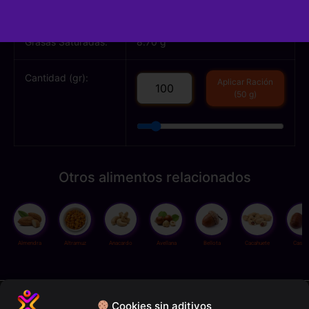
Grasas Totales:
50.00 g
Grasas Saturadas:
8.70 g
Cantidad (gr):
Aplicar Ración
(50 g)
Otros alimentos relacionados
Almendra
Altramuz
Anacardo
Avellana
Bellota
Cacahuete
Casta
Política de privacidad
Cookies sin aditivos