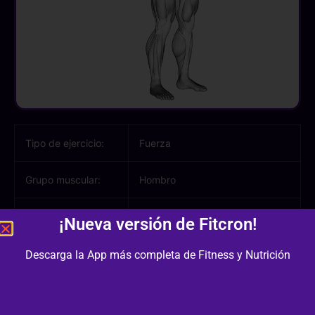
Tipo de ejercicio:
Fuerza
Grupo muscular:
Hombro
Músculos
Trapecio, Deltoides
¡Nueva versión de Fitcron!
involucrados:
Descarga la App más completa de Fitness y Nutrición
Equipamiento /
Mancuernas
Material: