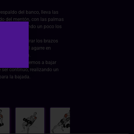
espaldo del banco, lleva las
ado del mentón, con las palmas
nación) moviendo un poco los
ón inicial.
cal hasta estirar los brazos
dos dejando el agarre en
cia al frente).
a flexión volvemos a bajar
ue ser continuo, realizando un
ara la bajada.