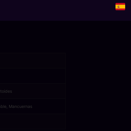
ltoides
able, Mancuernas