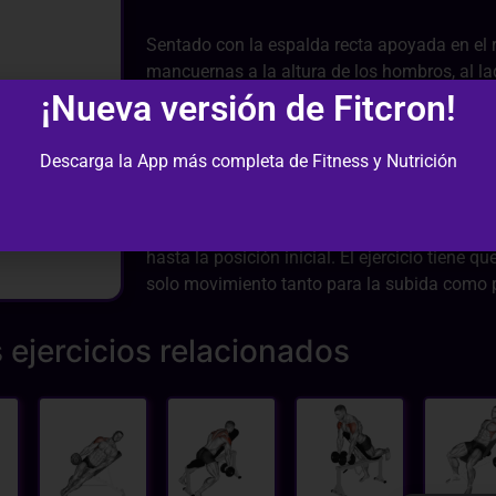
Sentado con la espalda recta apoyada en el r
mancuernas a la altura de los hombros, al l
¡Nueva versión de Fitcron!
de las manos mirando hacia el cuerpo (supi
codos hacia delante. Esta será nuestra posici
Inspira y eleva las mancuernas de forma verti
Descarga la App más completa de Fitness y Nutrición
mientras haces un giro de muñeca de 90 gra
pronación (las palmas de la mano mirando ha
Una vez estirados los brazos con una pequeñ
hasta la posición inicial. El ejercicio tiene q
solo movimiento tanto para la subida como p
 ejercicios relacionados