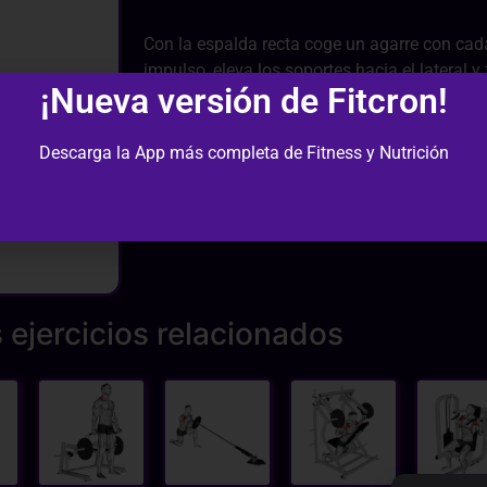
Con la espalda recta coge un agarre con cad
impulso, eleva los soportes hacia el lateral y
¡Nueva versión de Fitcron!
hasta que los brazos queden paralelos al su
abajo. Aprieta los hombros y aguanta duran
Desciende de forma controlada sin descansa
Descarga la App más completa de Fitness y Nutrición
 ejercicios relacionados