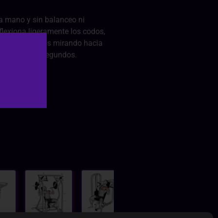
a mano y sin balanceo ni
 flexiona ligeramente los codos,
elo y las manos mirando hacia
te uno o dos segundos.
r abajo.