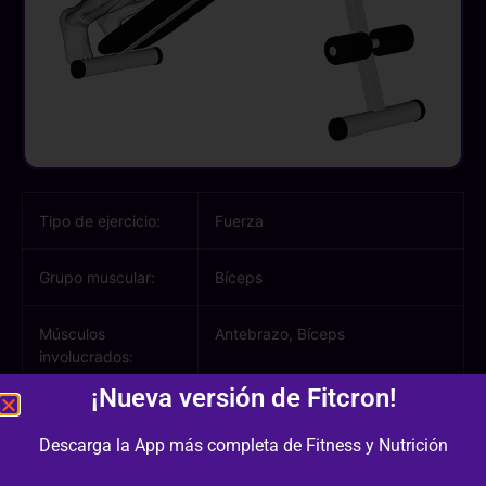
Tipo de ejercicio:
Fuerza
Grupo muscular:
Bíceps
Músculos
Antebrazo, Bíceps
involucrados:
¡Nueva versión de Fitcron!
Equipamiento /
Banco Inclinable, Mancuernas
Material:
Descarga la App más completa de Fitness y Nutrición