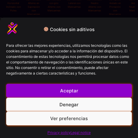
Horizontal
Alterno en
con giro
Lateral con
Neutro
Aislado en
Aisla
Inclinado con
Supinación
Alterno con
Mancuernas
Alterno con
Pronación
Neutro 
Polea
con
Mancuernas
Mancuernas
con
Mancue
Mancuernas
Mancuerna
Política de privacidad
Cookies sin aditivos
Términos y condiciones
Política de cookies
Para ofrecer las mejores experiencias, utilizamos tecnologías como las
cookies para almacenar y/o acceder a la información del dispositivo. El
Aviso Legal
consentimiento de estas tecnologías nos permitirá procesar datos como
el comportamiento de navegación o las identificaciones únicas en este
sitio. No consentir o retirar el consentimiento, puede afectar
FitCron (2026)
negativamente a ciertas características y funciones.
© All rights reserved
Aceptar
Contacto
Denegar
Ver preferencias
RRSS
Privacy policy
Legal notice