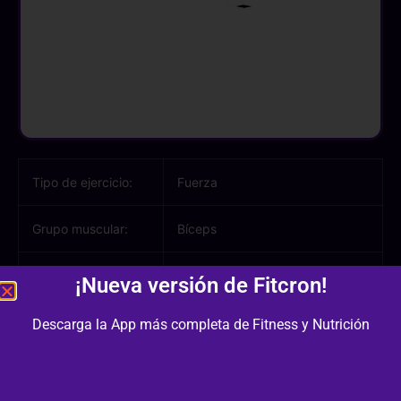
Tipo de ejercicio:
Fuerza
Grupo muscular:
Bíceps
Músculos
Antebrazo, Bíceps
¡Nueva versión de Fitcron!
involucrados:
Descarga la App más completa de Fitness y Nutrición
Equipamiento /
Banco Plano, Barra Larga
Material: