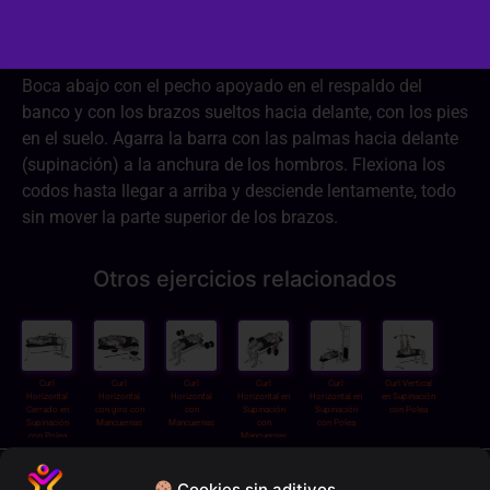
Dificultad:
2/3
Boca abajo con el pecho apoyado en el respaldo del
banco y con los brazos sueltos hacia delante, con los pies
en el suelo. Agarra la barra con las palmas hacia delante
(supinación) a la anchura de los hombros. Flexiona los
codos hasta llegar a arriba y desciende lentamente, todo
sin mover la parte superior de los brazos.
Otros ejercicios relacionados
Curl
Curl
Curl
Curl
Curl
Curl Vertical
Horizontal
Horizontal
Horizontal
Horizontal en
Horizontal en
en Supinación
Cerrado en
con giro con
con
Supinación
Supinación
con Polea
Supinación
Mancuernas
Mancuernas
con
con Polea
con Polea
Mancuernas
Política de privacidad
Cookies sin aditivos