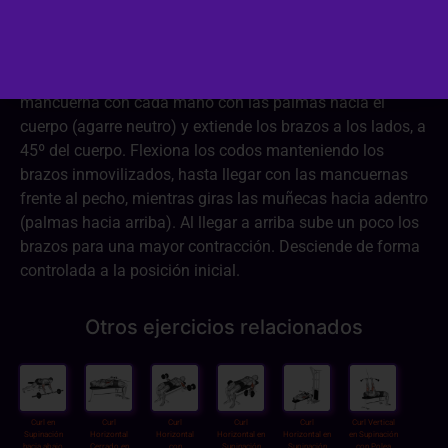
Dificultad:
3/3
Tumbado hacia arriba en un banco plano, coge una
mancuerna con cada mano con las palmas hacia el
cuerpo (agarre neutro) y extiende los brazos a los lados, a
45º del cuerpo. Flexiona los codos manteniendo los
brazos inmovilizados, hasta llegar con las mancuernas
frente al pecho, mientras giras las muñecas hacia adentro
(palmas hacia arriba). Al llegar a arriba sube un poco los
brazos para una mayor contracción. Desciende de forma
controlada a la posición inicial.
Otros ejercicios relacionados
Curl en
Curl
Curl
Curl
Curl
Curl Vertical
Supinación
Horizontal
Horizontal
Horizontal en
Horizontal en
en Supinación
hacia abajo
Cerrado en
con
Supinación
Supinación
con Polea