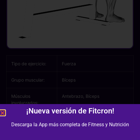
Tipo de ejercicio:
Fuerza
Grupo muscular:
Bíceps
Músculos
Antebrazo, Bíceps
involucrados:
¡Nueva versión de Fitcron!
Equipamiento /
Banco Plano, Mancuernas
Descarga la App más completa de Fitness y Nutrición
Material: