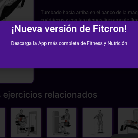
Tumbado hacia arriba en el banco de la máqu
cuádriceps y con las piernas ligeramente fle
¡Nueva versión de Fitcron!
del torso levantando las piernas mediante la
abdominales inferiores.
Descarga la App más completa de Fitness y Nutrición
 ejercicios relacionados