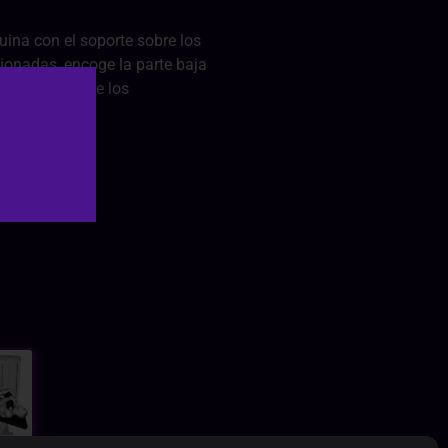
ina con el soporte sobre los
xionadas, encoge la parte baja
 contracción de los