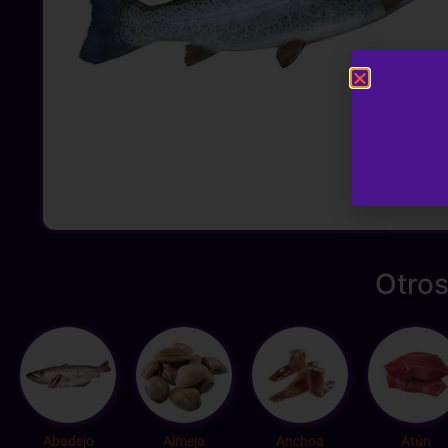
Otros
Abadejo
Almeja
Anchoa
Atún