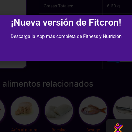
Grasas Totales:
6.60 g
¡Nueva versión de Fitcron!
Grasas Saturadas:
1.10 g
Descarga la App más completa de Fitness y Nutrición
Cantidad (gr):
 alimentos relacionados
Atún al natural
Bacalao
Besugo
Cabal