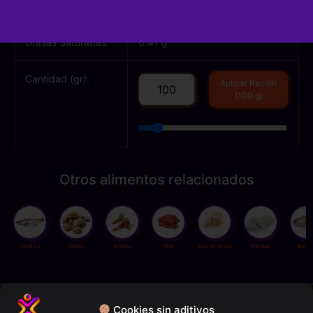
Grasas Totales:
1.40 g
Grasas Saturadas:
0.41 g
Cantidad (gr):
Aplicar Ración
(100 g)
Otros alimentos relacionados
Abadejo
Almeja
Anchoa
Atún
Atún al natural
Bacalao
Besug
Política de privacidad
Cookies sin aditivos