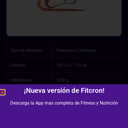
Tipo de alimento:
Pescados y Mariscos
Calorías:
301 kJ
/
72 kcal
Hidratos de
2.20 g
carbono:
¡Nueva versión de Fitcron!
Azúcares:
0.70 g
Descarga la App más completa de Fitness y Nutrición
Proteínas:
16.25 g