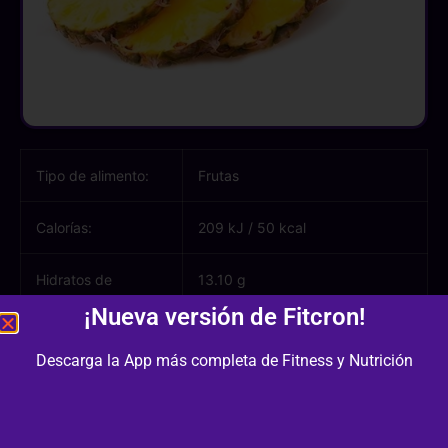
Tipo de alimento:
Frutas
Calorías:
209 kJ
/
50 kcal
Hidratos de
13.10 g
carbono:
¡Nueva versión de Fitcron!
Azúcares:
9.80 g
Descarga la App más completa de Fitness y Nutrición
Proteínas:
0.50 g