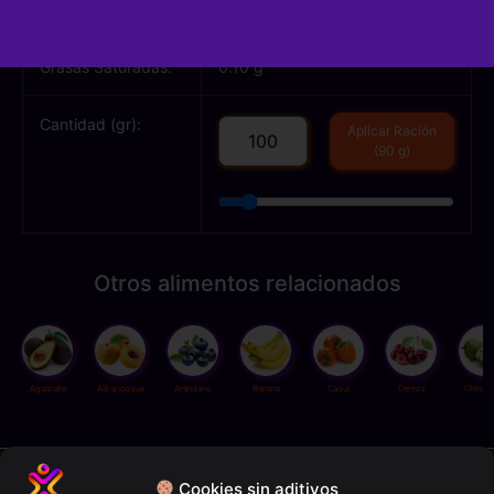
Grasas Totales:
0.10 g
Grasas Saturadas:
0.10 g
Cantidad (gr):
Aplicar Ración
(90 g)
Otros alimentos relacionados
Aguacate
Albaricoque
Arándano
Banana
Caqui
Cereza
Chirim
Política de privacidad
Cookies sin aditivos